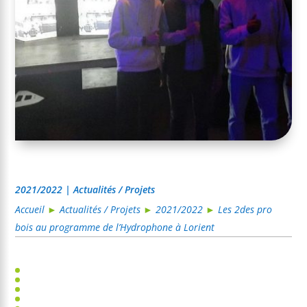
2021/2022 | Actualités / Projets
Accueil
►
Actualités / Projets
►
2021/2022
►
Les 2des pro
bois au programme de l’Hydrophone à Lorient