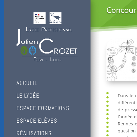
Concours
ACCUEIL
LE LYCÉE
Dans le c
différent
ESPACE FORMATIONS
de press
l’année d
ESPACE ELÈVES
Rennes et
question
RÉALISATIONS