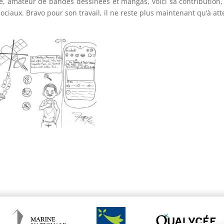
, amateur de bandes dessinées et mangas, voici sa contribution, il
ociaux. Bravo pour son travail, il ne reste plus maintenant qu’à atte