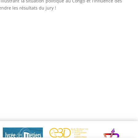
lustrant la situation politique au Congo et l’influence des
ndre les résultats du jury !